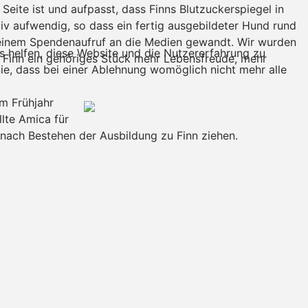
eite ist und aufpasst, dass Finns Blutzuckerspiegel in
tiv aufwendig, so dass ein fertig ausgebildeter Hund rund
t einem Spendenaufruf an die Medien gewandt. Wir wurden
ns helfen, diese Website und die Nutzererfahrung zu
 Finn ein gehöriges Stück mehr Lebensfreude, mehr
ie, dass bei einer Ablehnung womöglich nicht mehr alle
im Frühjahr
lte Amica für
 nach Bestehen der Ausbildung zu Finn ziehen.