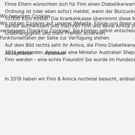
Finns Eltern wünschten sich für Finn einen Diabetikerwar
Ordnung ist oder eben sofort meldet, wenn der Blutzucker
Wir benutzen Cookies
15.000 Euro kostet. Die Krankenkasse übernimmt diese K
Wir nutzen Cookies auf unserer Website. Einige von ihnen s
darauf aufmerksam und machten Finn und seine Amica zu 
verbessern (Tracking Cookies). Sie können selbst entschei
Unabhängigkeit und mehr Freiheit schenken.
Funktionalitäten der Seite zur Verfügung stehen.
Auf dem Bild rechts seht ihr Amica, die Finns Diabetikerw
2013 entstanden. Amica ist eine Miniatur Australian She
Akzeptieren
Ablehnen
Finn werden - eine echte Freundin! Sie wurde im Hundez
In 2019 haben wir Finn & Amica nochmal besucht, anlässl