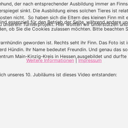
nhund, der nach entsprechender Ausbildung immer an Finns S
spiegel sinkt. Die Ausbildung eines solchen Tieres ist rela
osten nicht. So haben sich die Eltern des kleinen Finn mi
ind essenziell für den Betrieb der Seite, während andere u
unserem Turnierprojekt. Hier wollten wir unterstützen und
den, ob Sie die Cookies zulassen möchten. Bitte beachten S
arnhündin geworden ist. Rechts seht ihr Finn. Das Foto ist 
perd Hündin. Ihr Name bedeutet Freundin. Und genau das sol
entrum Main-Kinzig-Kreis in Hessen ausgebildet und durfte
Weitere Informationen
|
Impressum
ich unseres 10. Jubiläums ist dieses Video entstanden: